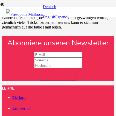
Deutsch
Auf unserem Bauernhof leben Haus- und Hängebauchschweine in
allen Größen vom Ferkel bis zur Mutter-Sau. Chef der ganzen
English
Español
Bande ist “Schnitzel”, der vor seiner Ankunft gezwungen wurde,
ziemlich viele “Tricks” zu lernen. Bei uns kann er sich nun
gemächlich auf die faule Haut legen.
Abonniere unseren Newsletter
LERNE
Tierfarm
Erdbeerhof