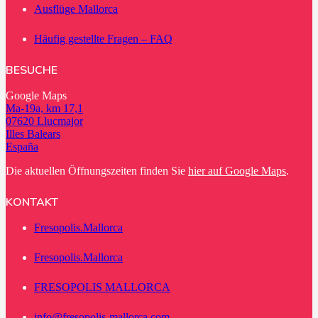
Ausflüge Mallorca
Häufig gestellte Fragen – FAQ
BESUCHE
Google Maps
Ma-19a, km 17,1
07620 Llucmajor
Illes Balears
España
Die aktuellen Öffnungszeiten finden Sie
hier auf Google Maps
.
KONTAKT
Fresopolis.Mallorca
Fresopolis.Mallorca
FRESOPOLIS MALLORCA
info@fresopolis-mallorca.com