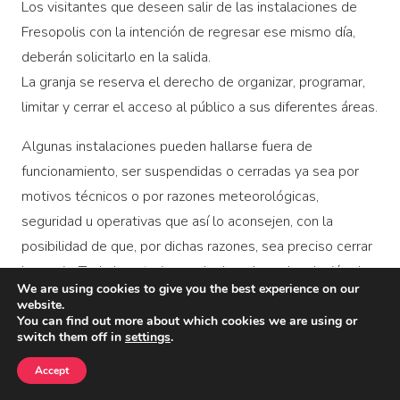
Los visitantes que deseen salir de las instalaciones de
Fresopolis con la intención de regresar ese mismo día,
deberán solicitarlo en la salida.
La granja se reserva el derecho de organizar, programar,
limitar y cerrar el acceso al público a sus diferentes áreas.
Algunas instalaciones pueden hallarse fuera de
funcionamiento, ser suspendidas o cerradas ya sea por
motivos técnicos o por razones meteorológicas,
seguridad u operativas que así lo aconsejen, con la
posibilidad de que, por dichas razones, sea preciso cerrar
la granja. Todo lo anterior no da derecho a devolución de
We are using cookies to give you the best experience on our
la entrada o a un cambio de fecha de la misma.
website.
You can find out more about which cookies we are using or
Precio de Residente
: Fresopolis pone a disposición de
switch them off in
settings
.
los residentes baleares un precio especial. Toda persona
Accept
que quiera acogerse a esta tarifa deberá justificar su